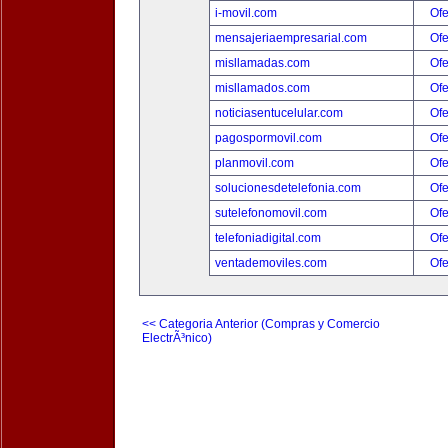
i-movil.com
Ofe
mensajeriaempresarial.com
Ofe
misllamadas.com
Ofe
misllamados.com
Ofe
noticiasentucelular.com
Ofe
pagospormovil.com
Ofe
planmovil.com
Ofe
solucionesdetelefonia.com
Ofe
sutelefonomovil.com
Ofe
telefoniadigital.com
Ofe
ventademoviles.com
Ofe
<< Categoria Anterior (Compras y Comercio
ElectrÃ³nico)