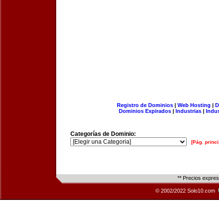
Registro de Dominios
|
Web Hosting
|
D
Dominios Expirados
|
Industrias
|
Indu
Categorías de Dominio:
[Pág. princi
** Precios expre
© 2002/2022 Solo10.com