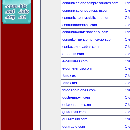
comunicacionesempresariales.com
Ofe
comunicacionpublicitaria.com
Ofe
comunicacionypublicidad.com
Ofe
comunidadenred.com
Ofe
comunidadinternacional.com
Ofe
consultoriaencomunicacion.com
Ofe
contactosprivados.com
Ofe
e-boletin.com
Ofe
e-celulares.com
Ofe
e-conferencia.com
Ofe
fonox.es
Ofe
fonox.net
Ofe
forodeopiniones.com
Ofe
gestionmovil.com
Ofe
guiaderadios.com
Ofe
guiaemail.com
Ofe
guiaemails.com
Ofe
guiaradio.com
Ofe