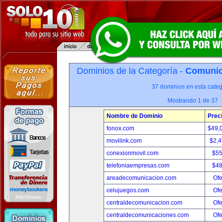
Dominios de la Categoría -
Comunica
37 dominios en esta categ
Mostrando 1 de 37
Nombre de Dominio
Prec
fonox.com
$49,
movilink.com
$2,
conexionmovil.com
$5
telefoniaempresas.com
$4
areadecomunicacion.com
Ofe
celujuegos.com
Ofe
centraldecomunicacion.com
Ofe
centraldecomunicaciones.com
Ofe