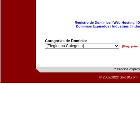
Registro de Dominios
|
Web Hosting
|
D
Dominios Expirados
|
Industrias
|
Indu
Categorías de Dominio:
[Pág. princi
** Precios expre
© 2002/2022 Solo10.com