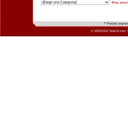
[Pág. princi
** Precios expre
© 2002/2022 Solo10.com