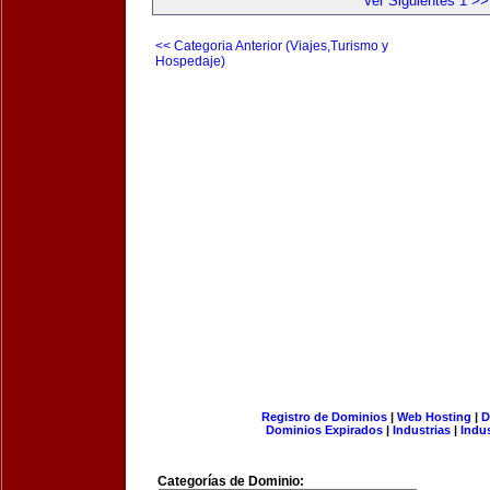
Ver Siguientes 1 >>
<< Categoria Anterior (Viajes,Turismo y
Hospedaje)
Registro de Dominios
|
Web Hosting
|
D
Dominios Expirados
|
Industrias
|
Indu
Categorías de Dominio: