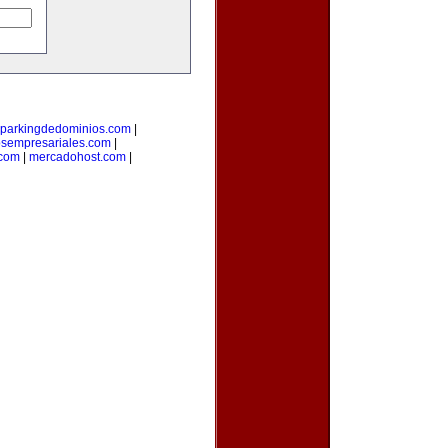
parkingdedominios.com
|
osempresariales.com
|
.com
|
mercadohost.com
|