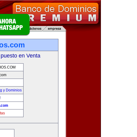
ios.com
 puesto en Venta
IOS.COM
.com
g y Dominios
!
s.com
tas