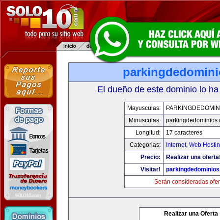
parkingdedomin
El dueño de este dominio lo ha
Mayusculas:
PARKINGDEDOMIN
Minusculas:
parkingdedominios
Longitud:
17 caracteres
Categorias:
Internet
,
Web Hostin
Precio:
Realizar una oferta
Visitar!
parkingdedominio
Serán consideradas ofer
Realizar una Oferta