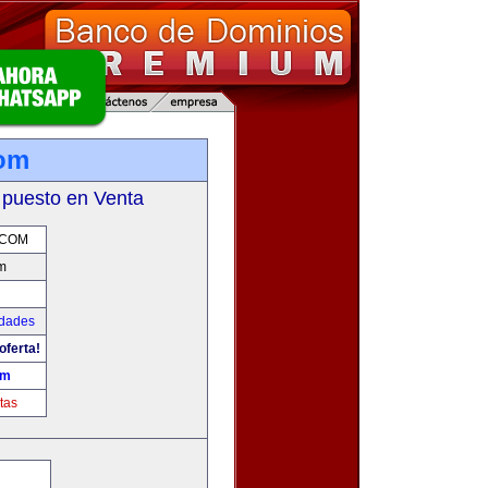
com
 puesto en Venta
.COM
m
udades
oferta!
om
tas