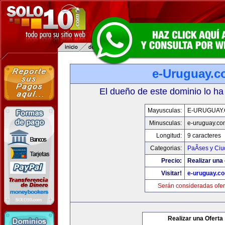
e-Uruguay.
El dueño de este dominio lo ha
Mayusculas:
E-URUGUAY
Minusculas:
e-uruguay.co
Longitud:
9 caracteres
Categorias:
PaÃ­ses y Ci
Precio:
Realizar una 
Visitar!
e-uruguay.c
Serán consideradas ofer
Realizar una Oferta