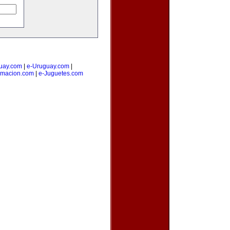
uay.com
|
e-Uruguay.com
|
amacion.com
|
e-Juguetes.com