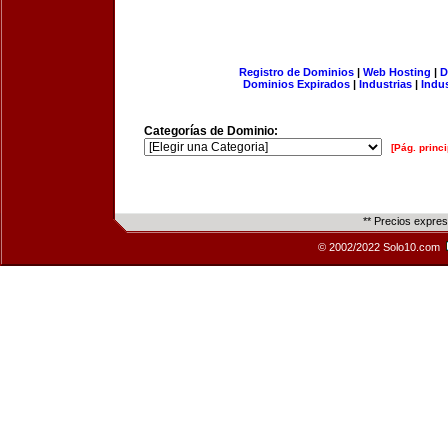
Registro de Dominios
|
Web Hosting
|
D
Dominios Expirados
|
Industrias
|
Indu
Categorías de Dominio:
[Pág. princi
** Precios expre
© 2002/2022 Solo10.com