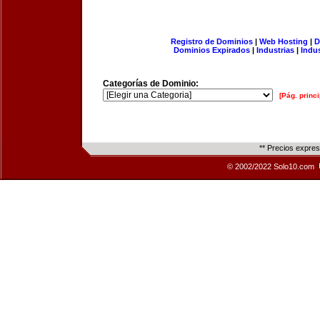
Registro de Dominios
|
Web Hosting
|
D
Dominios Expirados
|
Industrias
|
Indu
Categorías de Dominio:
[Pág. princi
** Precios expre
© 2002/2022 Solo10.com