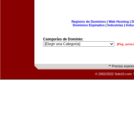
Registro de Dominios
|
Web Hosting
|
D
Dominios Expirados
|
Industrias
|
Indu
Categorías de Dominio:
[Pág. princi
** Precios expre
© 2002/2022 Solo10.com