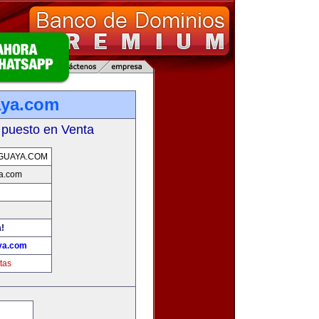
aya.com
 puesto en Venta
GUAYA.COM
a.com
a!
ya.com
tas