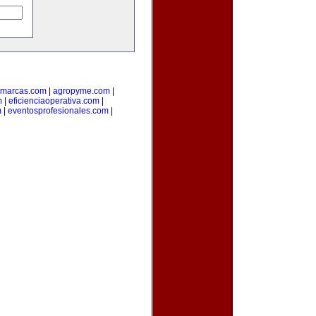
amarcas.com
|
agropyme.com
|
m
|
eficienciaoperativa.com
|
m
|
eventosprofesionales.com
|