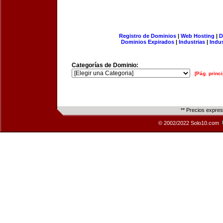
Registro de Dominios
|
Web Hosting
|
D
Dominios Expirados
|
Industrias
|
Indu
Categorías de Dominio:
[Pág. princi
** Precios expre
© 2002/2022 Solo10.com