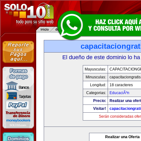
capacitaciongra
El dueño de este dominio lo ha
Mayusculas:
CAPACITACIONG
Minusculas:
capacitaciongrati
Longitud:
18 caracteres
Categorias:
EducaciÃ³n
Precio:
Realizar una ofer
Visitar!
capacitaciongrat
Serán consideradas ofer
Realizar una Oferta