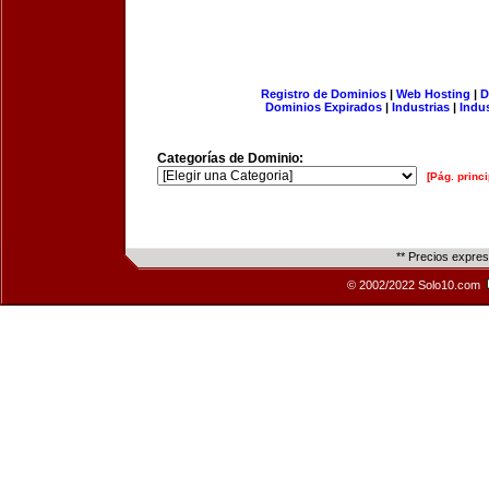
Registro de Dominios
|
Web Hosting
|
D
Dominios Expirados
|
Industrias
|
Indu
Categorías de Dominio:
[Pág. princi
** Precios expre
© 2002/2022 Solo10.com