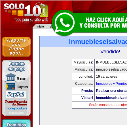
inmuebleselsalva
Vendido!
Mayusculas:
INMUEBLESELSA
Minusculas:
inmuebleselsalvado
Longitud:
19 caracteres
Categorias:
Inmuebles y Propie
Precio:
Realizar una oferta
Visitar!
inmuebleselsalvad
Serán consideradas ofer