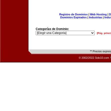
Registro de Dominios
|
Web Hosting
|
D
Dominios Expirados
|
Industrias
|
Indu
Categorías de Dominio:
[Pág. princi
** Precios expre
© 2002/2022 Solo10.com