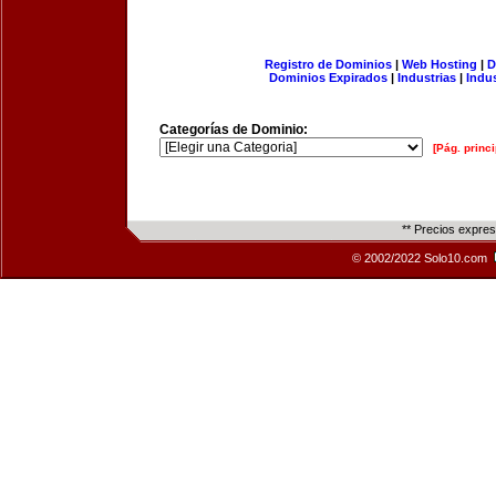
Registro de Dominios
|
Web Hosting
|
D
Dominios Expirados
|
Industrias
|
Indu
Categorías de Dominio:
[Pág. princi
** Precios expre
© 2002/2022 Solo10.com