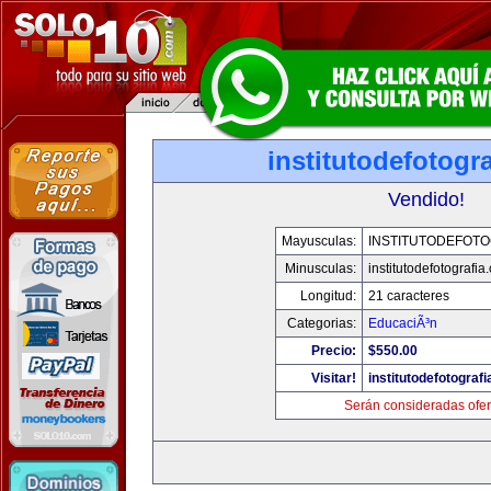
institutodefotogr
Vendido!
Mayusculas:
INSTITUTODEFOTO
Minusculas:
institutodefotografia
Longitud:
21 caracteres
Categorias:
EducaciÃ³n
Precio:
$550.00
Visitar!
institutodefotograf
Serán consideradas ofer