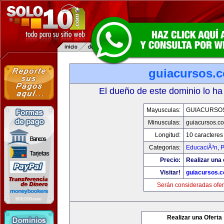
guiacursos.
El dueño de este dominio lo ha
Mayusculas:
GUIACURSO
Minusculas:
guiacursos.c
Longitud:
10 caracteres
Categorias:
EducaciÃ³n
,
P
Precio:
Realizar una 
Visitar!
guiacursos.
Serán consideradas ofer
Realizar una Oferta