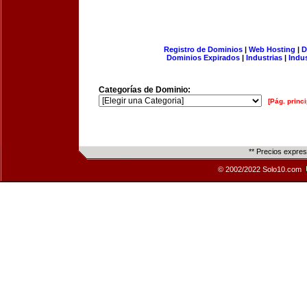
Registro de Dominios
|
Web Hosting
|
D
Dominios Expirados
|
Industrias
|
Indu
Categorías de Dominio:
[Pág. princi
** Precios expre
© 2002/2022 Solo10.com