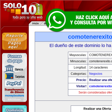
comotenerexit
El dueño de este dominio lo ha
Mayusculas:
COMOTENEREX
Minusculas:
comotenerexito
Longitud:
14 caracteres
Categorias:
Negocios
Precio:
Realizar una ofe
Visitar!
comotenerexit
Serán consideradas ofer
Realizar una Oferta