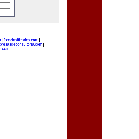
m
|
foroclasificados.com
|
resasdeconsultoria.com
|
s.com
|