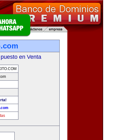
o.com
 puesto en Venta
ITO.COM
.com
rta!
o.com
tas