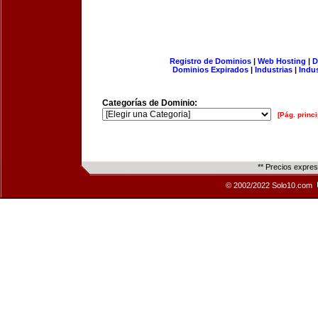
Registro de Dominios
|
Web Hosting
|
D
Dominios Expirados
|
Industrias
|
Indu
Categorías de Dominio:
[Pág. princi
** Precios expre
© 2002/2022 Solo10.com