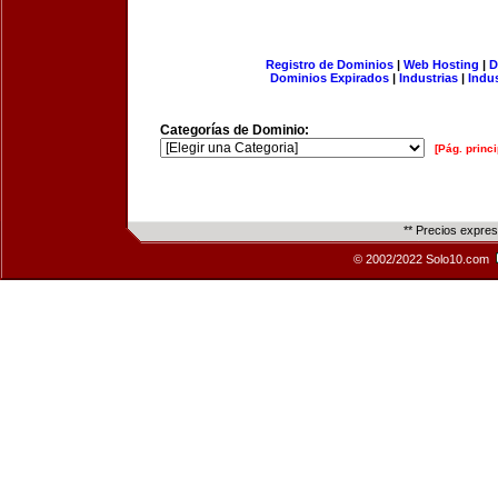
Registro de Dominios
|
Web Hosting
|
D
Dominios Expirados
|
Industrias
|
Indu
Categorías de Dominio:
[Pág. princi
** Precios expre
© 2002/2022 Solo10.com