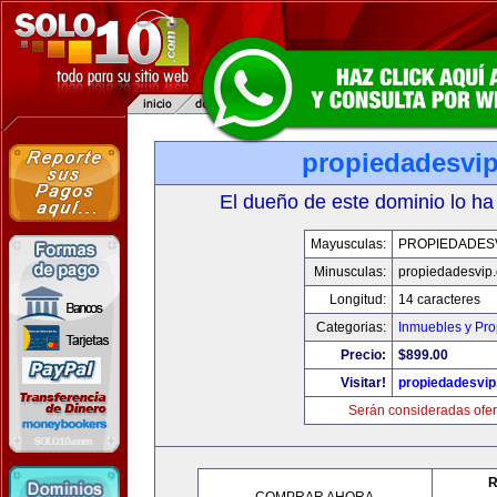
propiedadesvi
El dueño de este dominio lo ha
Mayusculas:
PROPIEDADES
Minusculas:
propiedadesvip
Longitud:
14 caracteres
Categorias:
Inmuebles y Pr
Precio:
$899.00
Visitar!
propiedadesvi
Serán consideradas ofer
R