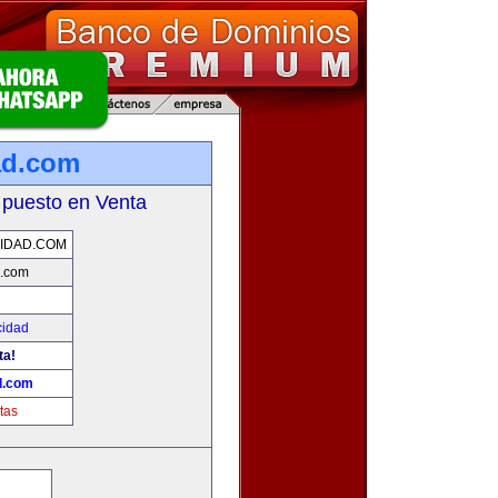
ad.com
 puesto en Venta
IDAD.COM
d.com
cidad
ta!
d.com
tas