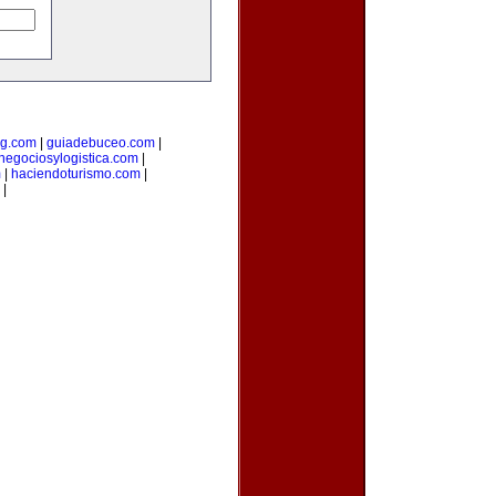
ng.com
|
guiadebuceo.com
|
negociosylogistica.com
|
m
|
haciendoturismo.com
|
|