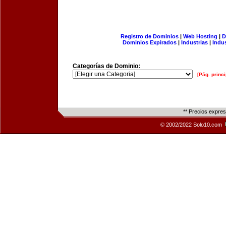
Registro de Dominios
|
Web Hosting
|
D
Dominios Expirados
|
Industrias
|
Indu
Categorías de Dominio:
[Pág. princi
** Precios expre
© 2002/2022 Solo10.com