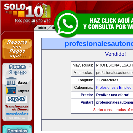
profesionalesauto
Vendido!
Mayusculas:
PROFESIONALESAU
Minusculas:
profesionalesautonom
Longitud:
22 caracteres
Categorias:
Profesiones y Empleo
Precio:
Realizar una oferta!
Visitar!
profesionalesautono
Serán consideradas ofer