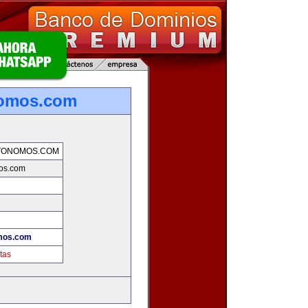
nomos.com
TONOMOS.COM
os.com
mos.com
tas