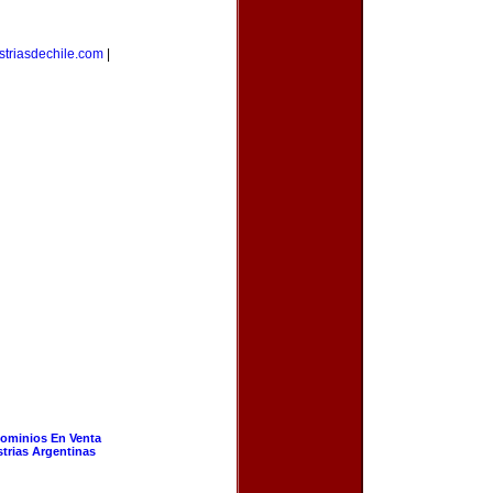
striasdechile.com
|
ominios En Venta
strias Argentinas