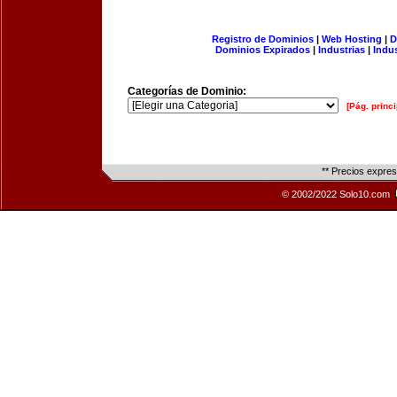
Registro de Dominios
|
Web Hosting
|
D
Dominios Expirados
|
Industrias
|
Indu
Categorías de Dominio:
[Pág. princi
** Precios expre
© 2002/2022 Solo10.com