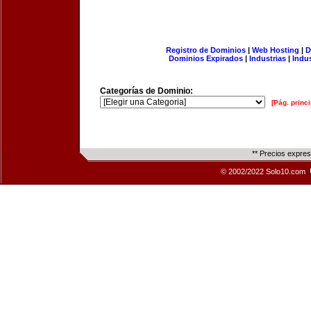
Registro de Dominios
|
Web Hosting
|
D
Dominios Expirados
|
Industrias
|
Indu
Categorías de Dominio:
[Pág. princi
** Precios expre
© 2002/2022 Solo10.com