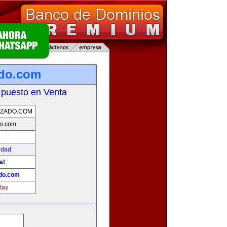
ado.com
 puesto en Venta
NZADO.COM
o.com
idad
a!
do.com
tas