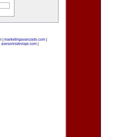
m
|
marketingavanzado.com
|
|
asesoresdeviaje.com
|