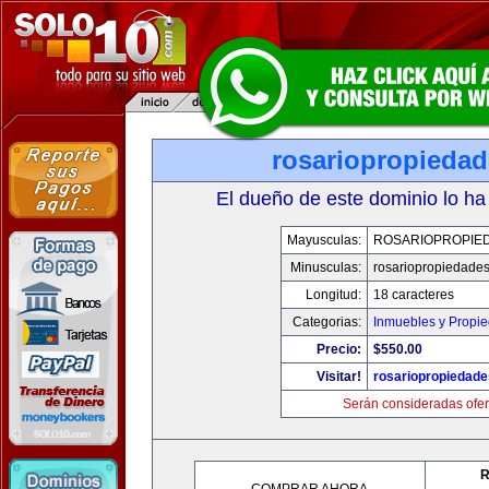
rosariopropieda
El dueño de este dominio lo ha
Mayusculas:
ROSARIOPROPIE
Minusculas:
rosariopropiedade
Longitud:
18 caracteres
Categorias:
Inmuebles y Propi
Precio:
$550.00
Visitar!
rosariopropiedad
Serán consideradas ofer
R