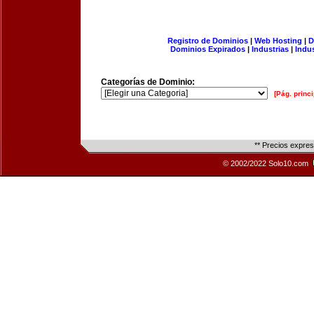
Registro de Dominios
|
Web Hosting
|
D
Dominios Expirados
|
Industrias
|
Indu
Categorías de Dominio:
[Pág. princi
** Precios expre
© 2002/2022 Solo10.com