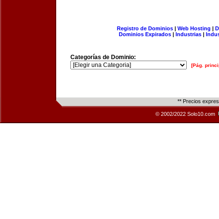
Registro de Dominios
|
Web Hosting
|
D
Dominios Expirados
|
Industrias
|
Indu
Categorías de Dominio:
[Pág. princi
** Precios expre
© 2002/2022 Solo10.com