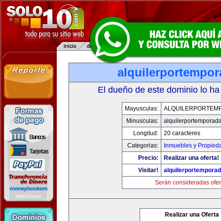
alquilerportempo
El dueño de este dominio lo ha
Mayusculas:
ALQUILERPORTEM
Minusculas:
alquilerportemporad
Longitud:
20 caracteres
Categorias:
Inmuebles y Propied
Precio:
Realizar una oferta!
Visitar!
alquilerportempora
Serán consideradas ofer
Realizar una Oferta