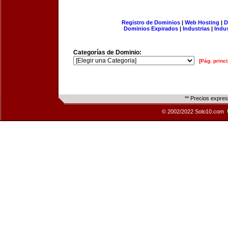
Registro de Dominios
|
Web Hosting
|
D
Dominios Expirados
|
Industrias
|
Indu
Categorías de Dominio:
[Pág. princi
** Precios expre
© 2002/2022 Solo10.com