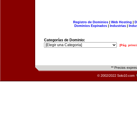
Registro de Dominios
|
Web Hosting
|
D
Dominios Expirados
|
Industrias
|
Indu
Categorías de Dominio:
[Pág. princi
** Precios expre
© 2002/2022 Solo10.com