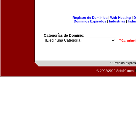
Registro de Dominios
|
Web Hosting
|
D
Dominios Expirados
|
Industrias
|
Indu
Categorías de Dominio:
[Pág. princi
** Precios expre
© 2002/2022 Solo10.com