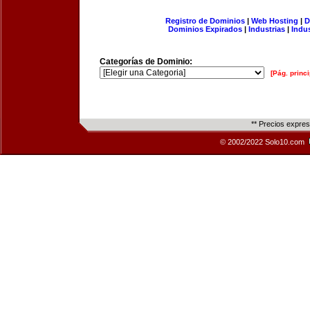
Registro de Dominios
|
Web Hosting
|
D
Dominios Expirados
|
Industrias
|
Indu
Categorías de Dominio:
[Pág. princi
** Precios expre
© 2002/2022 Solo10.com