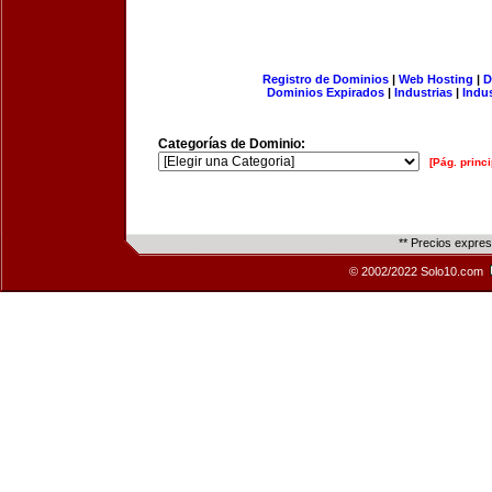
Registro de Dominios
|
Web Hosting
|
D
Dominios Expirados
|
Industrias
|
Indu
Categorías de Dominio:
[Pág. princi
** Precios expre
© 2002/2022 Solo10.com