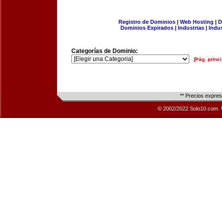
Registro de Dominios
|
Web Hosting
|
D
Dominios Expirados
|
Industrias
|
Indu
Categorías de Dominio:
[Pág. princi
** Precios expre
© 2002/2022 Solo10.com