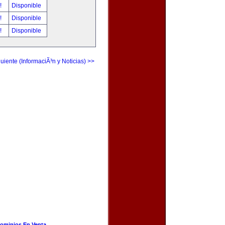
r!
Disponible
r!
Disponible
r!
Disponible
uiente (InformaciÃ³n y Noticias) >>
ominios En Venta