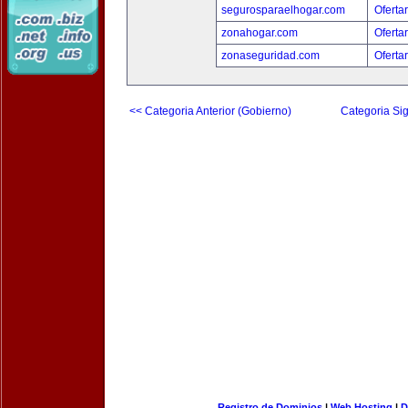
segurosparaelhogar.com
Oferta
zonahogar.com
Oferta
zonaseguridad.com
Oferta
<< Categoria Anterior (Gobierno)
Categoria Sig
Registro de Dominios
|
Web Hosting
|
D